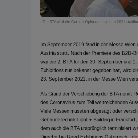
Die BTA wird ein Corona-Opfer und soll nun 2021 stattfi
Im September 2019 fand in der Messe Wien d
Austria statt. Nach der Premiere des B2B-Br
war die 2. BTA für den 30. September und 1
Exhibitions nun bekannt gegeben hat, wird di
23. September 2021, in der Messe Wien ver
Als Grund der Verschiebung der BTA nennt Ree
des Coronavirus zum Teil weitreichenden Au
Viele Messen mussten abgesagt oder verscho
Gebäudetechnik Light + Building in Frankfurt,
dem auch die BTA ursprünglich terminisiert w
Director bei Reed Exhibitions Österreich, „da