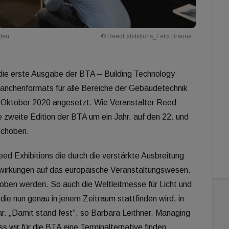
nden
© ReedExhibitions_Felix Braune
ie erste Ausgabe der BTA – Building Technology
anchenformats für alle Bereiche der Gebäudetechnik
. Oktober 2020 angesetzt. Wie Veranstalter Reed
e zweite Edition der BTA um ein Jahr, auf den 22. und
schoben.
d Exhibitions die durch die verstärkte Ausbreitung
swirkungen auf das europäische Veranstaltungswesen.
ben werden. So auch die Weltleitmesse für Licht und
 die nun genau in jenem Zeitraum stattfinden wird, in
ar. „Damit stand fest“, so Barbara Leithner, Managing
ss wir für die BTA eine Terminalternative finden