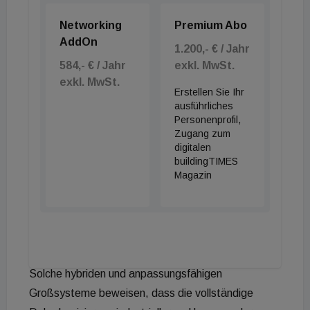
gelöst, wobei ab Sommer eine optionale 120-Liter-
Networking
Premium Abo
Aschetonne die Wartungsintervalle im gewerblichen
AddOn
Betrieb weiter maximiert.
1.200,- € / Jahr
584,- € / Jahr
exkl. MwSt.
Im Kontext der modernen Gebäudeautomation
exkl. MwSt.
Erstellen Sie Ihr
agiert das System als lernfähige, modulierende
ausführliches
Energiezentrale. Bei sinkender Heizlast kann der
Personenprofil,
Zugang zum
Kessel seine Leistung stufenlos auf bis zu 30
digitalen
Prozent der Nennleistung drosseln, was ein
buildingTIMES
Magazin
materialschonendes Takten verhindert. Gekoppelt
mit einem feinabgestimmten Puffermanagement
und flexiblen Zuführsystemen – etwa über duale
Saugturbinen aus getrennten Lagerräumen – wird
ein Höchstmaß an Ausfallsicherheit generiert.
Solche hybriden und anpassungsfähigen
Großsysteme beweisen, dass die vollständige