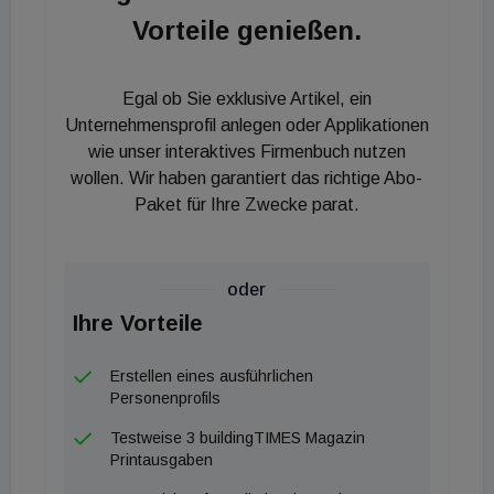
latenten Kondensationswärme in der
Vorteile genießen.
Brennwerttechnik reduziert den Brennstoffbedarf
um bis zu 15 Prozent. Bei einem durchschnittlichen
Egal ob Sie exklusive Artikel, ein
Großobjekt mit einem Jahresverbrauch von etwa 50
Unternehmensprofil anlegen oder Applikationen
Tonnen Pellets resultiert daraus eine signifikante
wie unser interaktives Firmenbuch nutzen
Betriebskostensenkung, die Ressourcen für weitere
wollen. Wir haben garantiert das richtige Abo-
Paket für Ihre Zwecke parat.
Sanierungsmaßnahmen freisetzt. Ein zentraler
Vorteil für die Sanierungspraxis im Bestand liegt in
den kompakten Geometrien der Unit: Mit
oder
Abmessungen von 2,17 Metern Breite und rund
Ihre Vorteile
1,24 Metern Tiefe lässt sich das System ohne
tiefgreifende oder kostenintensive bauliche Eingriffe
Erstellen eines ausführlichen
in bestehende Heizräume einbringen. Die
Personenprofils
durchgehende Verwendung standardisierter
Testweise 3 buildingTIMES Magazin
Bauteile optimiert zudem den Planungs- und
Printausgaben
Installationsprozess für das ausführende