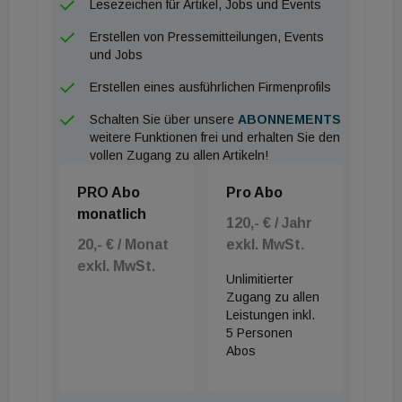
Lesezeichen für Artikel, Jobs und Events
Fachhandwerk.
Erstellen von Pressemitteilungen, Events
und Jobs
Die größte Innovation betrifft die Luftreinhaltung
und Emissionsminimierung. Der Kessel integriert in
Erstellen eines ausführlichen Firmenprofils
allen Leistungsklassen die patentierte ZeroFlame-
Schalten Sie über unsere
ABONNEMENTS
Verfeuerungstechnologie. Durch eine
weitere Funktionen frei und erhalten Sie den
vollen Zugang zu allen Artikeln!
hochentwickelte, thermodynamisch optimierte
Luftstromführung und eine spezielle Geometrie der
PRO Abo
Pro Abo
Brennkammer wird eine so homogene Verbrennung
monatlich
120,- € / Jahr
erzielt, dass die Flamme optisch fast vollständig
20,- € / Monat
exkl. MwSt.
verschwindet. Das Resultat sind Feinstaub-
exkl. MwSt.
Unlimitierter
Partikelemissionen nahe der Nachweisgrenze – und
Zugang zu allen
das vollkommen ohne den Einsatz
Leistungen inkl.
5 Personen
wartungsintensiver oder teurer elektrostatischer
Abos
Filtertechnik. Die Ascheentsorgung wird im
Standard über zwei parallel befüllbare Boxen