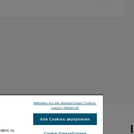
Webseite nur mit erforderlichen Cookies 
nutzen (Widerruf)
Alle Cookies akzeptieren
ILDINGTIMES
ICH MÖCHTE ...
ation zu
Cookie-Einstellungen