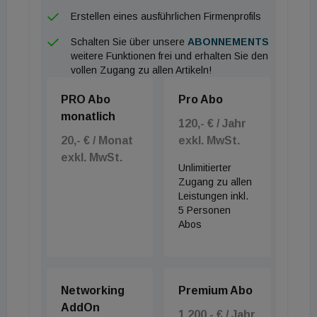
Messeersatz: "Unsere Gebäude werden coronafit,
Erstellen eines ausführlichen Firmenprofils
mit allem was dazugehört".
Schalten Sie über unsere
ABONNEMENTS
weitere Funktionen frei und erhalten Sie den
vollen Zugang zu allen Artikeln!
PRO Abo
Pro Abo
monatlich
120,- € / Jahr
20,- € / Monat
exkl. MwSt.
exkl. MwSt.
Unlimitierter
Zugang zu allen
Leistungen inkl.
5 Personen
Abos
Networking
Premium Abo
AddOn
1.200,- € / Jahr