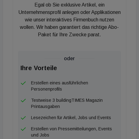
Egal ob Sie exklusive Artikel, ein
und erklärt, dass bei manchen Firmen auf
Unternehmensprofil anlegen oder Applikationen
Konzernebene ein vorübergehender
wie unser interaktives Firmenbuch nutzen
Investitionsstopp verhängt worden sei. Das sei es
wollen. Wir haben garantiert das richtige Abo-
nicht einfach Entscheidungen zu erhalten, so
Paket für Ihre Zwecke parat.
Benischek.
Er sei auch gar nicht traurig, dass Corona für sechs
oder
Monate Verzögerung gesorgt hat. "Das hat uns die
Ihre Vorteile
Möglichkeit gegeben unseren Gebäuden einen
Erstellen eines ausführlichen
Feinschliff zu geben", sagt er. So stehe inzwsichen
Personenprofils
fest, dass zwei der geplanten fünf
Testweise 3 buildingTIMES Magazin
Ausstellungshäuser unterkellert werden und jedes
Printausgaben
der Gebäude werde eine andere Wärmeversorgung
Lesezeichen für Artikel, Jobs und Events
erhalten. Zudem habe man sich intensiv Gedanken
zum Thema Aerosole und Handhygiene gemacht,
Erstellen von Pressemitteilungen, Events
und Jobs
so Benischek. Er sieht sein Bauzentrum als