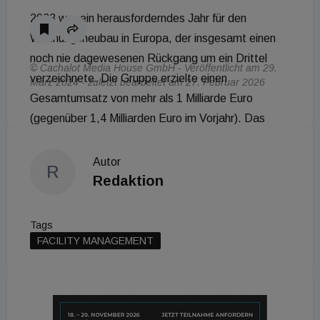
2023 war ein herausforderndes Jahr für den
Wohnungsneubau in Europa, der insgesamt einen
noch nie dagewesenen Rückgang um ein Drittel
© Cachalot Media House GmbH - Veröffentlicht am 29.
verzeichnete. Die Gruppe erzielte einen
März 2024 - zuletzt bearbeitet am 27. Februar 2026
Gesamtumsatz von mehr als 1 Milliarde Euro
(gegenüber 1,4 Milliarden Euro im Vorjahr). Das
normalisierte EBITDA belief sich auf rund 205
Millionen Euro (gegenüber 291 Millionen Euro im
Autor
R
Jahr 2022).
Redaktion
Tags
FACILITY MANAGEMENT