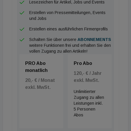
Investitionen in Sicherheit und Compliance
Lesezeichen für Artikel, Jobs und Events
Erstellen von Pressemitteilungen, Events
Auch bei den sozialen Zielen hat Xella Fortschritte
und Jobs
erzielt, insbesondere bei der Sicherheit der
Erstellen eines ausführlichen Firmenprofils
Mitarbeitenden. Im vergangenen Jahr sank die Zahl
der Unfälle um 36 Prozent. Zudem hat Xella
Schalten Sie über unsere
ABONNEMENTS
weitere Funktionen frei und erhalten Sie den
Radmila Petrovic als Chief Legal and Compliance
vollen Zugang zu allen Artikeln!
Officer in das Executive Committee der
PRO Abo
Pro Abo
Gruppeberufen, um die Themen Governance und
monatlich
Compliance noch stärker in der Führungsspitze des
120,- € / Jahr
Unternehmens zu verankern.
20,- € / Monat
exkl. MwSt.
exkl. MwSt.
Unlimitierter
Cécile Fages, Chief Sustainability and
Zugang zu allen
Communications Officer der Xella Gruppe, sagt:
Leistungen inkl.
5 Personen
"Wir bei Xella wissen, dass wir eine große
Abos
gesellschaftliche und ökologische Verantwortung
tragen. Daher bin ich besonders stolz darauf, dass