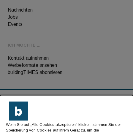
Nachrichten
Jobs
Events
ICH MÖCHTE ...
Kontakt aufnehmen
Werbeformate ansehen
buildingTIMES abonnieren
RSS-Feed
Kontakt
Wenn Sie auf „Alle Cookies akzeptieren“ klicken, stimmen Sie der
Impressum
Speicherung von Cookies auf Ihrem Gerät zu, um die