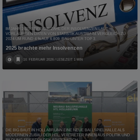
IM JAHR 2025 STIEG DIE ZAHL DER INSOLVENZEN LAUT
VORLÄUFIGEN DATEN VON STATISTIK AUSTRIA IM VERGLEICH ZU
2024 UM RUND 4 % AUF 6.809. BAU UNTER TOP 3.
2025 brachte mehr Insolvenzen
10. FEBRUAR 2026
/ LESEZEIT 1 MIN
DIE BIG BAUT IN HOLLABRUNN EINE NEUE BALLSPIELHALLE ALS
MODERNEN ZUBAU DER HTL. VERTRETER:INNEN AUS POLITIK UND
BILDUNG FEIERTEN DEN SPATENSTICH.