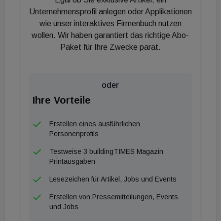
Halbjahr 2020 gab es in den Bereichen
Unternehmensprofil anlegen oder Applikationen
Finanzdienstleistungen/sonstige Dienstleistungen
wie unser interaktives Firmenbuch nutzen
(438), Handel (368), Bau (359) und Beherbergung
wollen. Wir haben garantiert das richtige Abo-
und Gastronomie (343), wobei die Anzahl der
Paket für Ihre Zwecke parat.
Insolvenzen grundsätzlich von der Anzahl der in den
einzelnen Wirtschaftsbereichen aktiven
Unternehmen abhängig ist.
oder
Ihre Vorteile
Erstellen eines ausführlichen
Personenprofils
Testweise 3 buildingTIMES Magazin
Printausgaben
Lesezeichen für Artikel, Jobs und Events
Erstellen von Pressemitteilungen, Events
und Jobs