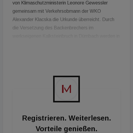
von Klimaschutzministerin Leonore Gewessler
gemeinsam mit Verkehrsobmann der WKO
Alexander Klacska die Urkunde überreicht. Durch
die Versetzung des Backenbrechers im
werkseigenen Kalksteinbruch in Dürnbach werden in
Zukunft jährlich knapp 80.000 Liter Diesel bzw. 233
Tonnen CO2 eingespart. Bis 2040, dem von der
Regierung geplanten Ausstieg Österreichs aus den
fossilen Brennstoffen, beträgt die Einsparung 1,57
Millionen Liter oder rund 4.650 Tonnen CO2.
Klimafreundlicher Rohstoffabbau
165.000 Kilometer Fahrwege bis 2040 eingespart.
Im Jänner dieses Jahres wurde im werkseigenen
Registrieren. Weiterlesen.
Kalksteinbruch in Dürnbach, der
Vorteile genießen.
Hauptrohstoffquelle des Baumit Werkes in Wopfing,