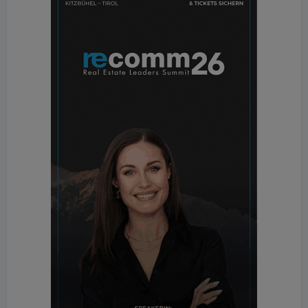
teilweise bereits Rechnung: Während die Stadt
Wien die nachträgliche Montage passiver Systeme
mit bis zu 50 Prozent bezuschusst, bleiben reine
Klimageräte in der Bundesförderung
unberücksichtigt.
Forderung nach wohnrechtlicher
Privilegierung
Um die ambitionierten Klimaziele im Gebäudesektor
zu erreichen, fordert der Verband ein Umdenken auf
regulatorischer Ebene. Es bedarf einer klaren
rechtlichen Privilegierung von
Sonnenschutzmaßnahmen im Wohnrecht, um
langwierige Zustimmungsprozesse zu verkürzen.
Für Branchenentscheidungsträger:innen und