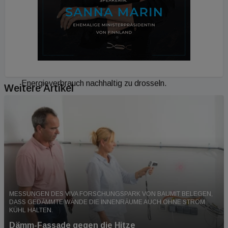
politische Partner:innen bietet sich hier ein
effektiver Hebel, um über vereinfachte
Genehmigungswege und zielgerichtete Anreize den
urbanen Raum resilienter gegen Hitzeperioden
aufzustellen und gleichzeitig den fossilen
Energieverbrauch nachhaltig zu drosseln.
Weitere Artikel
MESSUNGEN DES VIVA FORSCHUNGSPARK VON BAUMIT BELEGEN,
DASS GEDÄMMTE WÄNDE DIE INNENRÄUME AUCH OHNE STROM
KÜHL HALTEN.
Dämm-Fassade gegen die Hitze