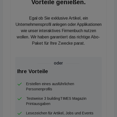
Vorteile genießen.
80 Prozent der solaren Wärmestrahlung ab, noch
ehe diese das Fensterglas passiert und den
Egal ob Sie exklusive Artikel, ein
Innenraum aufheizt. Eine detaillierte Simulation des
Unternehmensprofil anlegen oder Applikationen
Wiener Ingenieurbüros e7 untermauert diese
wie unser interaktives Firmenbuch nutzen
Effekte mit konkreten Daten. Die Berechnungen
wollen. Wir haben garantiert das richtige Abo-
zeigen, dass adäquate Sonnenschutzanlagen die
Paket für Ihre Zwecke parat.
maximale Raumtemperatur um bis zu 3,2 Grad
Celsius senken und den spezifischen
oder
Kühlenergiebedarf je nach Systemkonfiguration um
Ihre Vorteile
bis zu 71 Prozent reduzieren.
Erstellen eines ausführlichen
Ganzjährige Energieeinsparung und
Personenprofils
Lebenszyklus-Effizienz
Testweise 3 buildingTIMES Magazin
Printausgaben
Der gebäudetechnische Nutzen dieser passiven
Lesezeichen für Artikel, Jobs und Events
Infrastruktur beschränkt sich keineswegs auf die