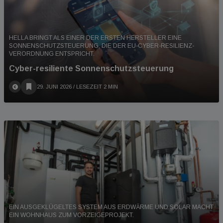
HELLA BRINGT ALS EINER DER ERSTEN HERSTELLER EINE
SONNENSCHUTZSTEUERUNG, DIE DER EU-CYBER-RESILIENZ-
VERORDNUNG ENTSPRICHT.
Cyber-resiliente Sonnenschutzsteuerung
29. JUNI 2026
/ LESEZEIT 2 MIN
EIN AUSGEKLÜGELTES SYSTEM AUS ERDWÄRME UND SOLAR MACHT
EIN WOHNHAUS ZUM VORZEIGEPROJEKT.