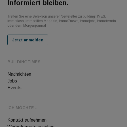
Informiert bleiben.
Treffen Sie eine Selektion unserer Newsletter zu buildingTIMES,
immoflash, Immobilien Magazin, immo7news, immojobs, immotermin
oder dem Morgenjournal
Jetzt anmelden
BUILDINGTIMES
Nachrichten
Jobs
Events
ICH MÖCHTE ...
Kontakt aufnehmen
Werbeformate ansehen