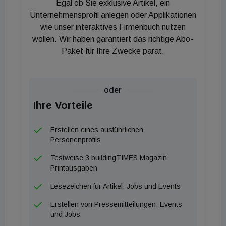
Egal ob Sie exklusive Artikel, ein
hauseigenen Technologie-Portfolios Aqua
Unternehmensprofil anlegen oder Applikationen
Intelligence. Die Technologie kommt unter anderem
wie unser interaktives Firmenbuch nutzen
in der neuen Handbrause Euphoria 120 zum
wollen. Wir haben garantiert das richtige Abo-
Einsatz.
Paket für Ihre Zwecke parat.
Neben dem Booster-Strahl stehen zwei weitere
Strahlarten zur Verfügung, die sich über einen
oder
rückseitigen Schalter wechseln lassen. Die Brause
Ihre Vorteile
ist als Einzelprodukt oder Komplettset in
verschiedenen Farbvarianten erhältlich, um eine
Erstellen eines ausführlichen
Personenprofils
flexible Integration in unterschiedliche Badkonzepte
zu ermöglichen.
Testweise 3 buildingTIMES Magazin
Printausgaben
Lesezeichen für Artikel, Jobs und Events
Erstellen von Pressemitteilungen, Events
und Jobs