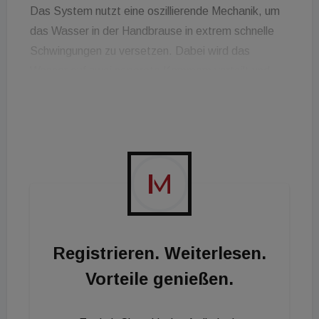
Das System nutzt eine oszillierende Mechanik, um
das Wasser in der Handbrause in extrem schnelle
Schwingungen zu versetzen. Dabei wird das
Wasser auf zwei separate Kammern verteilt und
über speziell angeordnete Düsen zu einem kräftigen
Strahl gebündelt. Ein integrierter
Durchflussbegrenzer reduziert den
Wasserverbrauch auf 5 bis 7,9 Liter pro Minute bei
einem Druck von 3 Bar, während herkömmliche
Brausen üblicherweise 12 bis 15 Liter benötigen.
Laut Marc Dobro, Leiter für Zentraleuropa bei Lixil
Europe, bietet die Technologie eine effiziente
Registrieren. Weiterlesen.
Lösung, um Projekte ressourcenschonend
Vorteile genießen.
umzusetzen, ohne Abstriche beim Komfort machen
zu müssen. Die Neuentwicklung ist Teil des