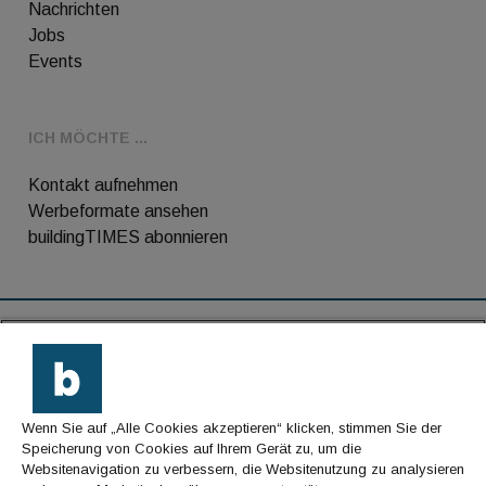
Nachrichten
Jobs
Events
ICH MÖCHTE ...
Kontakt aufnehmen
Werbeformate ansehen
buildingTIMES abonnieren
RSS-Feed
Kontakt
Wenn Sie auf „Alle Cookies akzeptieren“ klicken, stimmen Sie der
Impressum
Speicherung von Cookies auf Ihrem Gerät zu, um die
Websitenavigation zu verbessern, die Websitenutzung zu analysieren
Datenschutz