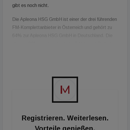
gibt es noch nicht.
Die Apleona HSG GmbH ist einer der drei führenden
FM-Komplettanbieter in Österreich und gehört zu
64% zur Apleona HSG GmbH in Deutschland. Die
übrigen 36% werden durch die BAI Invest GmbH,
&amp; Co KG, ein Unternehmen der Signa Gruppe,
gehalten. Apleona betreut mit rund 280 Mitarbeitern
eigenen Angaben zufolge 1,71 Millionen m2 Fläche
und erwirtschaftet damit einen Umsatz von rund 40
Millionen Euro.
Die Apleona-Gruppe zählt rund 20.000 Mitarbeiter
in mehr als 30 Ländern und erwirtschaftet einen
Jahresumsatz von zwei Milliarden Euro. Der
Registrieren. Weiterlesen.
Konzern steht im Eigentum des Finanzinvestors
Vorteile genießen.