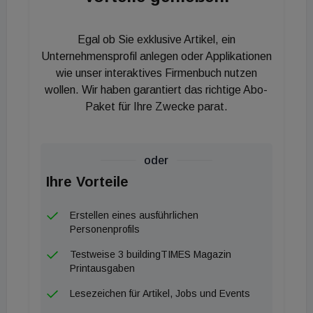
EQT. Im Herbst 2019 gab es in einschlägigen
deutschen Medien Gerüchte, dass EQT Apleona
Egal ob Sie exklusive Artikel, ein
abstoßen möchte. Davon würde übrigens auch der
Unternehmensprofil anlegen oder Applikationen
frühere Eigentümer Bilfinger profitieren – bei
wie unser interaktives Firmenbuch nutzen
Verkauf vor drei Jahren wurde vereinbart, dass
wollen. Wir haben garantiert das richtige Abo-
Bilfinger einen Teikl des Verkaufserlöses erhält.
Paket für Ihre Zwecke parat.
oder
Ihre Vorteile
Erstellen eines ausführlichen
Personenprofils
Testweise 3 buildingTIMES Magazin
Printausgaben
Lesezeichen für Artikel, Jobs und Events