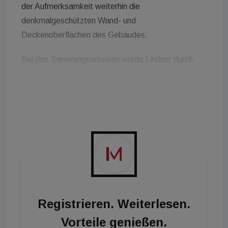
der Aufmerksamkeit weiterhin die
denkmalgeschützten Wand- und
Deckenoberflächen des Gebäudes.
Bei den Sanierungsarbeiten wurde Lindner durch
den Scan-Roboterhund „Spot“ der Firma qapture
GmbH unterstützt. Dadurch konnten die einzelnen
Bauetappen und Maßnahmen detailgenau
dokumentiert werden – dies ist für die aktuelle
Bauabwicklung hilfreich und zudem eine gute
Informationsquelle für zukünftige Revisionsarbeiten
und Rückbau.
Registrieren. Weiterlesen.
Vorteile genießen.