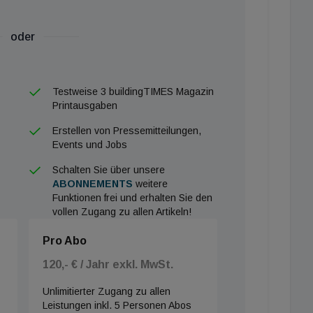
oder
ch langfristig Geld und schützt die Umwelt. Im
or fährt ein E-Auto nämlich komplett abgasfrei.
Testweise 3 buildingTIMES Magazin
Printausgaben
ie-E-Ladestellen mit 100 Prozent Strom aus
mit der Installation der Ladeinfrastruktur damit einen
Erstellen von Pressemitteilungen,
Events und Jobs
gern zusätzlich die Attraktivität ihrer Immobilie.
Schalten Sie über unsere
n Wien Energie auf
www.wienenergie.at/tanke-
ABONNEMENTS
weitere
Funktionen frei und erhalten Sie den
vollen Zugang zu allen Artikeln!
Pro Abo
120,- € / Jahr exkl. MwSt.
Unlimitierter Zugang zu allen
Leistungen inkl. 5 Personen Abos