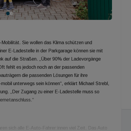
Mobilität. Sie wollen das Klima schützen und
 einer E-Ladestelle in der Parkgarage können sie mit
nk auf die Straßen. „Über 90% der Ladevorgänge
ft fehlt es jedoch noch an der passenden
bauträgern die passenden Lösungen für ihre
obil unterwegs sein können“, erklärt Michael Strebl,
rung. „Der Zugang zu einer E-Ladestelle muss so
ternetanschluss.“
ren sich alle E-Auto-Fahrer:innen viel Zeit. Das Auto