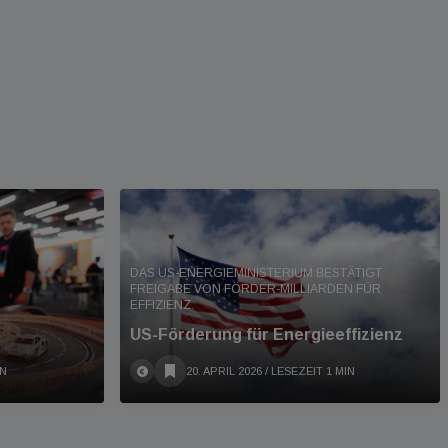
DAS US-ENERGIEMINISTERIUM BESTÄTIGT
FREIGABE VON FÖRDER-MILLIARDEN FÜR
EFFIZIENZ.
s
US-Förderung für Energieeffizienz
IN
20. APRIL 2026
/ LESEZEIT 1 MIN