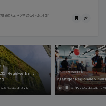
t am 02. April 2024 - zuletzt
MEN
MARKT & MACHER
31: Regelwerk mit
ng
Kräftiger Regionaler-Imul
 2026
/ LESEZEIT 2 MIN
26. MAI 2026
/ LESEZEIT 2 M