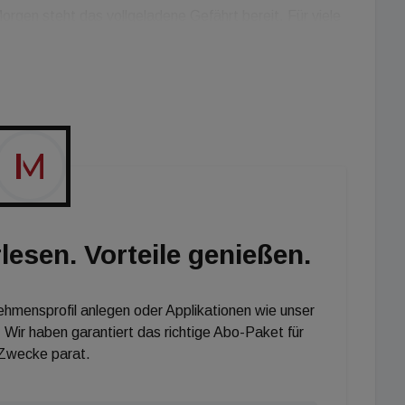
rgen steht das vollgeladene Gefährt bereit. Für viele
chdenken zu müssen. Die Voraussetzung dafür können
nungseigentümergemeinschaften mit dem Rundum-
 schaffen. Wien Energie bietet die fachliche
e an und kümmert sich um die gesamte Errichtung,
e E-Ladeinfrastruktur kann sowohl im Neubau als auch
 in Garagen als auch bei Stellflächen im Freien. Auch
llen benötigt werden: Wien Energie kann die
h zu einem späteren Zeitpunkt die einfache
lesen. Vorteile genießen.
nehmensprofil anlegen oder Applikationen wie unser
zer:innen der Stromtankstellen wird komplett von
 Wir haben garantiert das richtige Abo-Paket für
 Zwecke parat.
rofitieren zudem davon, dass sie keine hohen
ie installiert die Ladestelle und die E-Auto-