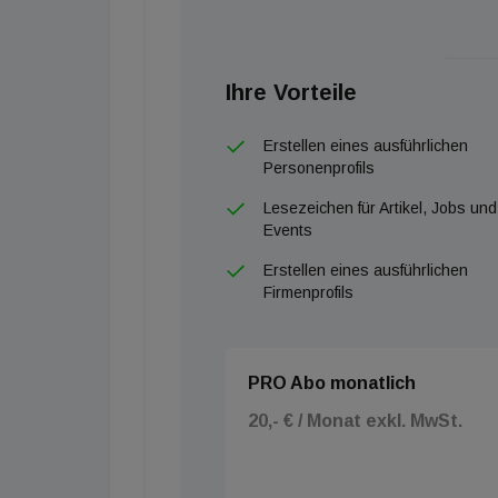
Fahrer:innen können ihren Ökostrom tanken.
Ökostrom als Antrieb
Ihre Vorteile
Mit dem Umstieg auf E-Mobilität spart man si
Gegensatz zu einem Auto mit Verbrennungsmot
Erstellen eines ausführlichen
Personenprofils
Dazu lädt man am besten an den Wien Energ
erneuerbaren Energien. Wohnbauträger leisten 
Lesezeichen für Artikel, Jobs und
Events
wichtigen Beitrag für den Klimaschutz und stei
Erstellen eines ausführlichen
Mehr Infos zu den E-Mobilitätsangeboten vo
Firmenprofils
infrastruktur
PRO Abo monatlich
20,- € / Monat exkl. MwSt.