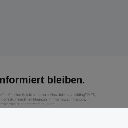
Informiert bleiben.
effen Sie eine Selektion unserer Newsletter zu buildingTIMES,
mmoflash, Immobilien Magazin, immo7news, immojobs,
mmotermin oder dem Morgenjournal
Jetzt anmelden