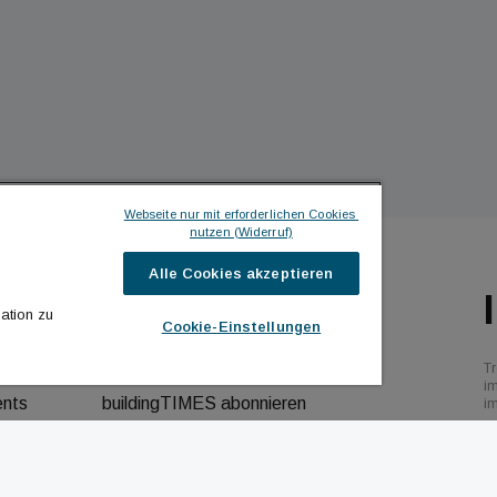
Webseite nur mit erforderlichen Cookies 
nutzen (Widerruf)
Alle Cookies akzeptieren
ILDINGTIMES
ICH MÖCHTE ...
ation zu
Cookie-Einstellungen
hrichten
Kontakt aufnehmen
Tr
bs
Werbeformate ansehen
i
ents
buildingTIMES abonnieren
i