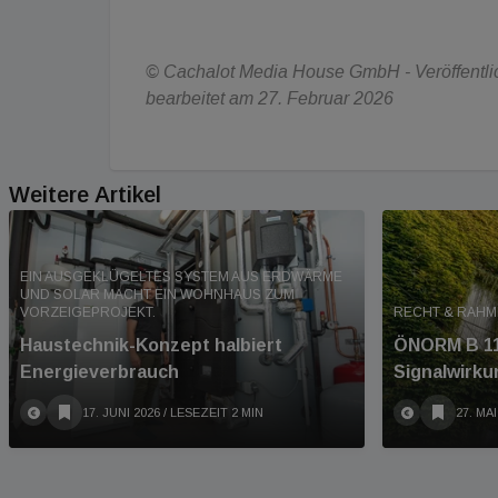
© Cachalot Media House GmbH - Veröffentlich
bearbeitet am 27. Februar 2026
Weitere Artikel
EIN AUSGEKLÜGELTES SYSTEM AUS ERDWÄRME
UND SOLAR MACHT EIN WOHNHAUS ZUM
VORZEIGEPROJEKT.
RECHT & RAH
Haustechnik-Konzept halbiert
ÖNORM B 11
Energieverbrauch
Signalwirku
17. JUNI 2026
/ LESEZEIT 2 MIN
27. MAI