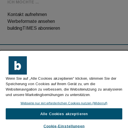
ICH MÖCHTE ...
Kontakt aufnehmen
Werbeformate ansehen
buildingTIMES abonnieren
RSS-Feed
Kontakt
Wenn Sie auf „Alle Cookies akzeptieren“ klicken, stimmen Sie der
Impressum
Speicherung von Cookies auf Ihrem Gerät zu, um die
Websitenavigation zu verbessern, die Websitenutzung zu analysieren
Datenschutz
und unsere Marketingbemühungen zu unterstützen.
AGB
Webseite nur mit erforderlichen Cookies nutzen (Widerruf)
Alle Cookies akzeptieren
© Cachalot Media House GmbH - Alle Rechte
vorbehalten
Cookie-Einstellungen