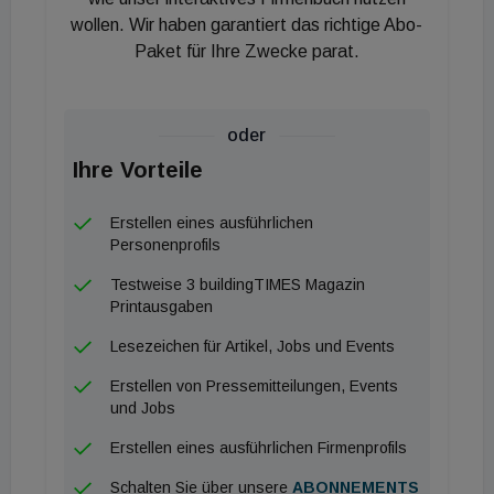
wollen. Wir haben garantiert das richtige Abo-
Astrid Grantner-Fuchs - Absolventin &
Paket für Ihre Zwecke parat.
Geschäftsführerin, EHL Immobilien Bewertung
Iris Kainz - Absolventin & Leiterin,
Immobilienbewertung Volksbank Wien
oder
Ihre Vorteile
Erstellen eines ausführlichen
Personenprofils
Testweise 3 buildingTIMES Magazin
Printausgaben
Lesezeichen für Artikel, Jobs und Events
Erstellen von Pressemitteilungen, Events
und Jobs
Erstellen eines ausführlichen Firmenprofils
Schalten Sie über unsere
ABONNEMENTS