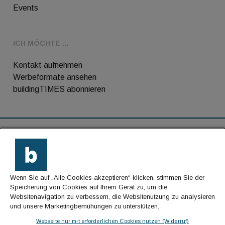
Events
ICH MÖCHTE ...
Kontakt aufnehmen
Werbeformate ansehen
buildingTIMES abonnieren
RSS-Feed
Kontakt
Wenn Sie auf „Alle Cookies akzeptieren“ klicken, stimmen Sie der
Impressum
Speicherung von Cookies auf Ihrem Gerät zu, um die
Websitenavigation zu verbessern, die Websitenutzung zu analysieren
Datenschutz
und unsere Marketingbemühungen zu unterstützen.
AGB
Webseite nur mit erforderlichen Cookies nutzen (Widerruf)